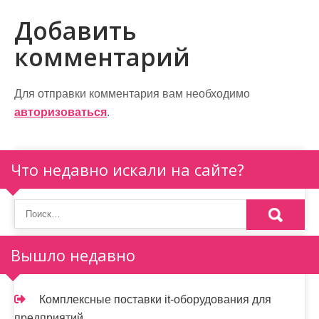
и
Добавить
г
комментарий
а
ц
Для отправки комментария вам необходимо
и
авторизоваться
.
я
п
Что недавно искали на сайте?
о
з
а
Вышло недавно
п
и
Комплексные поставки it-оборудования для
предприятий