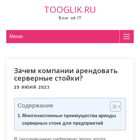
П
TOOGLIK.RU
р
Блог об IT
о
м
о
Меню
т
а
т
Зачем компании арендовать
ь
серверные стойки?
к
с
29 ИЮНЯ 2023
о
д
Содержание
е
Многочисленные преимущества аренды
р
серверных стоек для предприятий
ж
и
В сегодняшнюю цифровую эпоху, когда