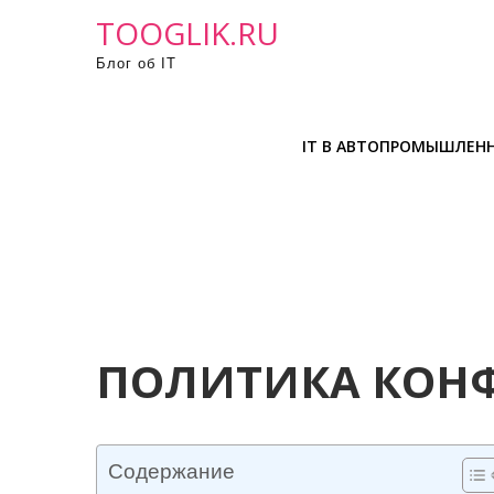
П
TOOGLIK.RU
р
Блог об IT
о
м
о
IT В АВТОПРОМЫШЛЕН
т
а
т
ь
к
с
о
д
ПОЛИТИКА КОН
е
р
ж
Содержание
и