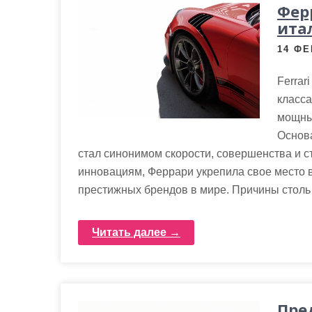
Фер
ита
14 ФЕ
Ferrar
класса
мощны
Основа
стал синонимом скорости, совершенства и с
инновациям, Феррари укрепила свое место 
престижных брендов в мире. Причины столь
Читать далее →
Пре