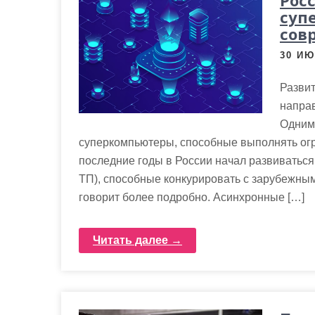
Рос
суп
сов
30 ИЮ
Развит
направ
Одним 
суперкомпьютеры, способные выполнять ог
последние годы в России начал развиватьс
ТП), способные конкурировать с зарубежны
говорит более подробно. Асинхронные […]
Читать далее →