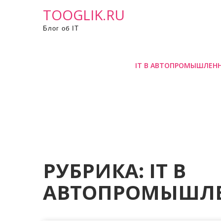
П
TOOGLIK.RU
р
Блог об IT
о
м
о
IT В АВТОПРОМЫШЛЕН
т
а
т
ь
к
с
о
д
РУБРИКА:
IT В
е
АВТОПРОМЫШЛ
р
ж
и