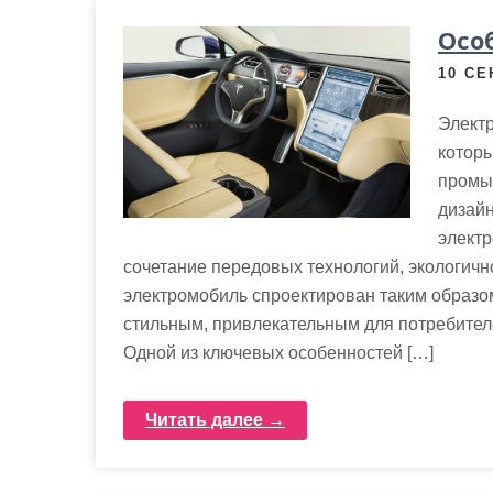
м
Осо
о
м
10 СЕ
у
Элект
которы
промы
дизайн
электр
сочетание передовых технологий, экологичн
электромобиль спроектирован таким образо
стильным, привлекательным для потребителе
Одной из ключевых особенностей […]
Читать далее →