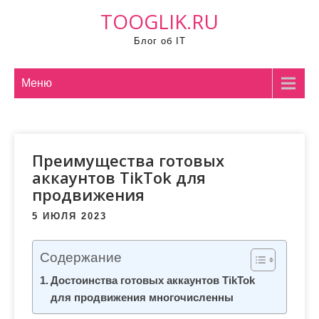
П
TOOGLIK.RU
р
Блог об IT
о
м
о
Меню
т
а
т
Преимущества готовых
ь
аккаунтов TikTok для
к
продвижения
с
о
5 ИЮЛЯ 2023
д
е
Содержание
р
Достоинства готовых аккаунтов TikTok
ж
для продвижения многочисленны
и