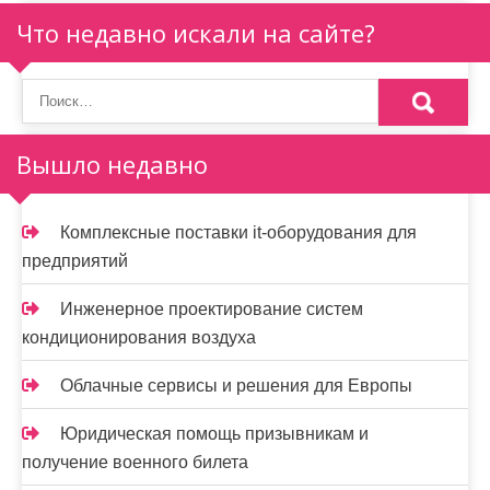
я
Что недавно искали на сайте?
п
о
з
Вышло недавно
а
п
Комплексные поставки it-оборудования для
и
предприятий
с
Инженерное проектирование систем
я
кондиционирования воздуха
м
Облачные сервисы и решения для Европы
Юридическая помощь призывникам и
получение военного билета