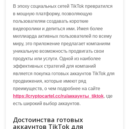
м
В эпоху социальных сетей TikTok превратился
о
в мощную платформу, позволяющую
м
пользователям создавать короткие
у
видеоролики и делиться ими. Имея более
миллиарда активных пользователей по всему
миру, это приложение предлагает компаниям
уникальную возможность продвигать свои
продукты или услуги. Одной из наиболее
эффективных стратегий для компаний
является покупка готовых аккаунтов TikTok для
продвижения, которые имеют ряд
преимуществ, о чем подробнее на сайте
https://cryptocartel.cc/ru/аккаунты_tiktok
, где
есть широкий выбор аккаунтов.
Достоинства готовых
аккаунтов TikTok для