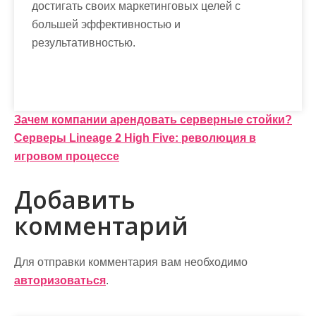
достигать своих маркетинговых целей с
большей эффективностью и
результативностью.
Н
Зачем компании арендовать серверные стойки?
Серверы Lineage 2 High Five: революция в
а
игровом процессе
в
Добавить
и
комментарий
г
а
Для отправки комментария вам необходимо
ц
авторизоваться
.
и