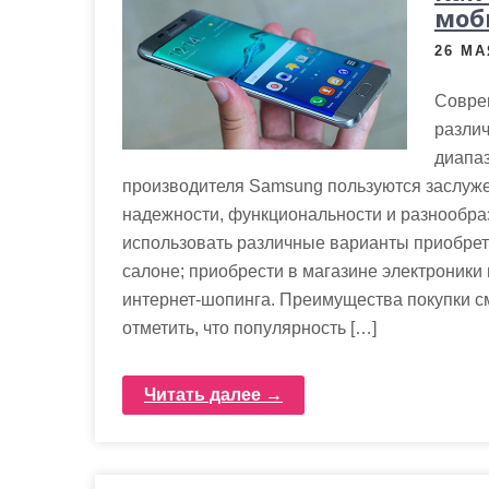
м
моб
о
26 МА
м
у
Совре
разли
диапаз
производителя Samsung пользуются заслуж
надежности, функциональности и разнообра
использовать различные варианты приобрет
салоне; приобрести в магазине электроники
интернет-шопинга. Преимущества покупки с
отметить, что популярность […]
Читать далее →