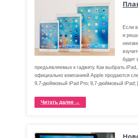
Пла
Если 
и реши
неизве
изучит
будет 
предъявляемых к гаджету. Как выбрать iPad,
официально компанией Apple продаются сле
9,7‑дюймовый iPad Pro; 9,7‑дюймовый iPad; 
Читать далее →
Нов