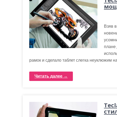
Tecl
мощ
Взяв в
новень
усомни
плане 
исполь
рамок и сделало таблет слегка неуклюжим на
Читать далее →
Tecl
сти