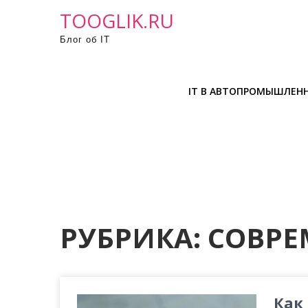
П
TOOGLIK.RU
р
Блог об IT
о
м
о
IT В АВТОПРОМЫШЛЕН
т
а
т
ь
к
с
о
д
РУБРИКА:
СОВРЕ
е
р
ж
и
Как