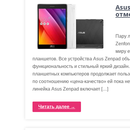
Asu
отм
Пару л
Zenfon
миру 
планшетов. Все устройства Asus Zenpad об
функциональность и стильный яркий дизайн.
планшетных компьютеров продолжает польз
по соотношению «цена-качество» ей пока не
линейка Asus Zenpad включает […]
Читать далее →