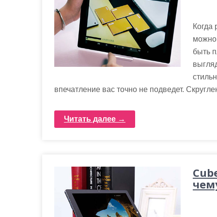
Когда 
можно 
быть п
выгляд
стильн
впечатление вас точно не подведет. Скругл
Читать далее →
Cube
чем