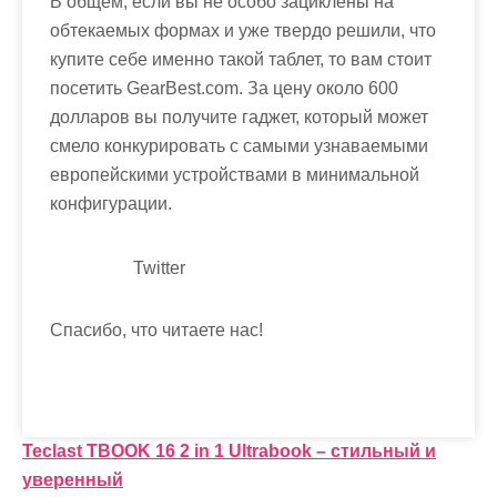
В общем, если вы не особо зациклены на
обтекаемых формах и уже твердо решили, что
купите себе именно такой таблет, то вам стоит
посетить GearBest.com. За цену около 600
долларов вы получите гаджет, который может
смело конкурировать с самыми узнаваемыми
европейскими устройствами в минимальной
конфигурации.
Twitter
Спасибо, что читаете нас!
Н
Teclast TBOOK 16 2 in 1 Ultrabook – стильный и
уверенный