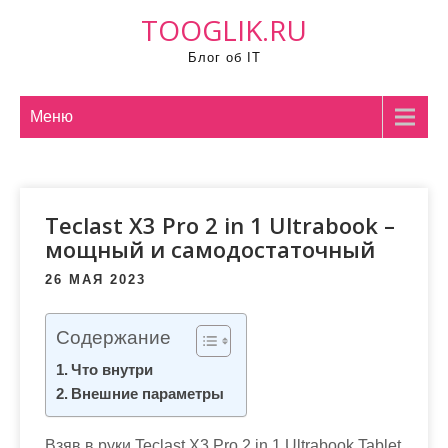
П
TOOGLIK.RU
р
Блог об IT
о
м
о
Меню
т
а
т
Teclast X3 Pro 2 in 1 Ultrabook –
ь
мощный и самодостаточный
к
с
26 МАЯ 2023
о
д
Содержание
е
Что внутри
р
Внешние параметры
ж
и
Взяв в руки Teclast X3 Pro 2 in 1 Ultrabook Tablet