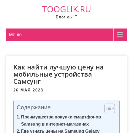
П
TOOGLIK.RU
р
Блог об IT
о
м
о
Меню
т
а
т
Как найти лучшую цену на
ь
мобильные устройства
к
Самсунг
с
о
26 МАЯ 2023
д
е
Содержание
р
Преимущества покупки смартфонов
ж
Samsung в интернет-магазинах
и
Где узнать цены на Samsung Galaxy