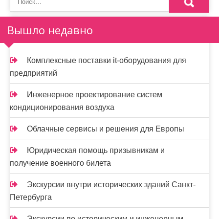
о
з
Вышло недавно
а
п
Комплексные поставки it-оборудования для
и
предприятий
с
Инженерное проектирование систем
я
кондиционирования воздуха
м
Облачные сервисы и решения для Европы
Юридическая помощь призывникам и
получение военного билета
Экскурсии внутри исторических зданий Санкт-
Петербурга
Экскурсии по историческим и инженерным