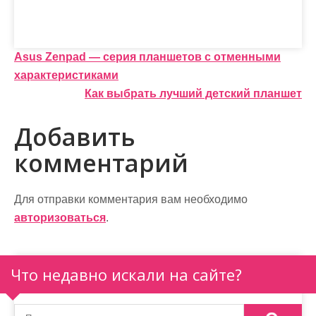
Н
Asus Zenpad — серия планшетов с отменными
характеристиками
а
Как выбрать лучший детский планшет
в
Добавить
и
комментарий
г
а
Для отправки комментария вам необходимо
ц
авторизоваться
.
и
я
Что недавно искали на сайте?
п