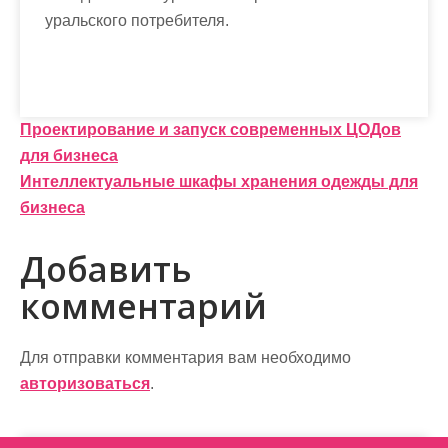
уральского потребителя.
Н
Проектирование и запуск современных ЦОДов
для бизнеса
а
Интеллектуальные шкафы хранения одежды для
в
бизнеса
и
Добавить
г
комментарий
а
ц
Для отправки комментария вам необходимо
и
авторизоваться
.
я