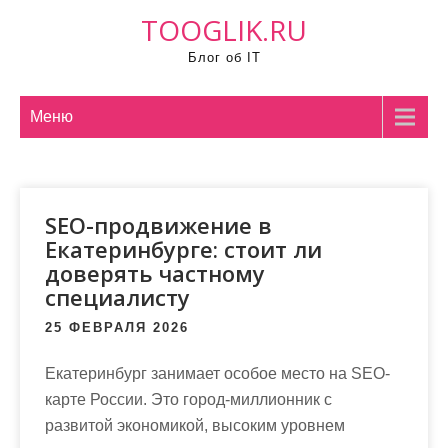
П
TOOGLIK.RU
р
Блог об IT
о
м
о
Меню
т
а
т
SEO-продвижение в
ь
Екатеринбурге: стоит ли
к
доверять частному
с
специалисту
о
д
25 ФЕВРАЛЯ 2026
е
Екатеринбург занимает особое место на SEO-
р
карте России. Это город-миллионник с
ж
развитой экономикой, высоким уровнем
и