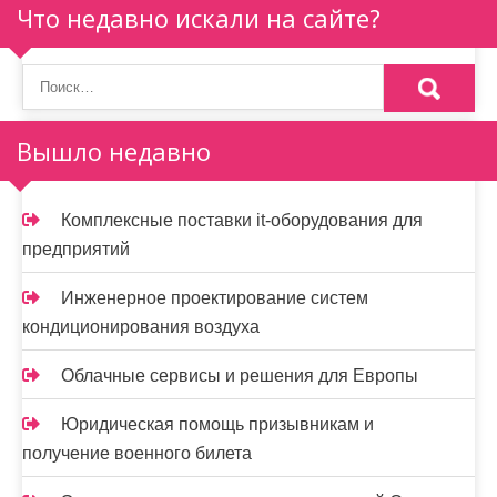
п
Что недавно искали на сайте?
о
з
а
Вышло недавно
п
и
Комплексные поставки it-оборудования для
предприятий
с
я
Инженерное проектирование систем
кондиционирования воздуха
м
Облачные сервисы и решения для Европы
Юридическая помощь призывникам и
получение военного билета