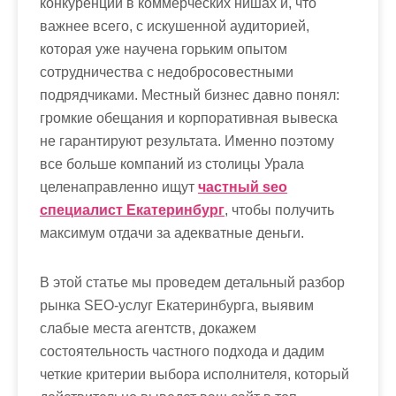
конкуренции в коммерческих нишах и, что
м
важнее всего, с искушенной аудиторией,
о
которая уже научена горьким опытом
м
сотрудничества с недобросовестными
у
подрядчиками. Местный бизнес давно понял:
громкие обещания и корпоративная вывеска
не гарантируют результата. Именно поэтому
все больше компаний из столицы Урала
целенаправленно ищут
частный seo
специалист Екатеринбург
, чтобы получить
максимум отдачи за адекватные деньги.
В этой статье мы проведем детальный разбор
рынка SEO-услуг Екатеринбурга, выявим
слабые места агентств, докажем
состоятельность частного подхода и дадим
четкие критерии выбора исполнителя, который