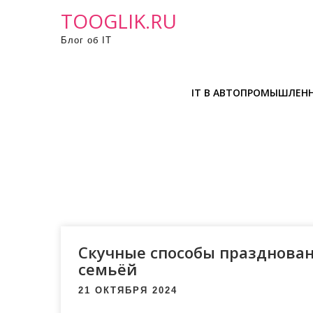
П
TOOGLIK.RU
р
Блог об IT
о
м
о
IT В АВТОПРОМЫШЛЕН
т
а
т
ь
к
с
о
д
е
Скучные способы празднован
р
семьёй
ж
21 ОКТЯБРЯ 2024
и