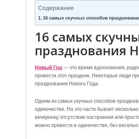
м
Содержание
о
16 самых скучных способов праздновани
м
у
16 самых скучн
празднования Н
Новый Год
— это время вдохновения, радо
провести этот
праздник
. Некоторые люди пр
празднования
Нового Года
.
Одним из самых скучных способов празднова
одиночестве. На это часто бывает несколько
вечеринку, отсутствие настроения или просто
можно провести в одиночестве, без веселых