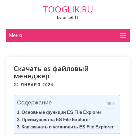
П
TOOGLIK.RU
р
Блог об IT
о
м
о
Меню
т
а
т
Скачать es файловый
ь
менеджер
к
с
24 ЯНВАРЯ 2024
о
д
Содержание
е
Основные функции ES File Explorer
р
Преимущества ES File Explorer
ж
Как скачать и установить ES File Explorer
и