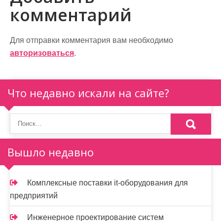
комментарий
г
а
Для отправки комментария вам необходимо
ц
авторизоваться
.
и
я
Что недавно искали на сайте?
п
о
з
Вышло недавно
а
п
Комплексные поставки it-оборудования для
и
предприятий
с
Инженерное проектирование систем