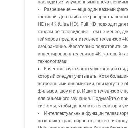
насладиться улучшенными впечатлениями
Разрешение — еще один важный факто
гостиной. Два наиболее распространенных
HD) и 4K (Ultra HD). Full HD подходит дл
кабельное телевидение. Тем не менее, дл
геймеров предпочтительнее телевизор 4K,
изображение. Желательно подготовить св
инвестировав в телевизор 4K, который га
технологиями.
Качество звука часто упускается из ви
который следует учитывать. Хотя больш
встроенными динамиками, они могут не о
фильмов, шоу и игр. Ищите телевизор с 
для объемного звучания. Подумайте о пр
системы, чтобы дополнить телевизор и улу
Интеллектуальные функции телевизора 
позволяют транслировать контент из попул