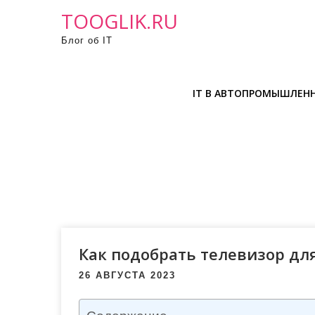
П
TOOGLIK.RU
р
Блог об IT
о
м
о
IT В АВТОПРОМЫШЛЕН
т
а
т
ь
к
с
о
д
е
Как подобрать телевизор дл
р
26 АВГУСТА 2023
ж
и