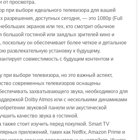
 от просмотра.
р при выборе идеального телевизора для вашей
 разрешения, доступных сегодня, — это 1080p (Full
я небольших экранов или тех, кто смотрит обычное
я большой гостиной или заядлых зрителей кино и
 поскольку он обеспечивает более четкое и детальное
ою развлекательную установку к будущему,
рантирует совместимость с будущим контентом и
ду при выборе телевизора, но это важный аспект,
инство современных телевизоров оснащены
беспечивать захватывающего звука, необходимого для
поддержкой Dolby Atmos или с несколькими динамиками
иобретении звуковой панели или акустической
чшить качество звука в гостиной.
также стоит изучить перед покупкой. Smart TV
ярных приложений, таких как Netflix, Amazon Prime и