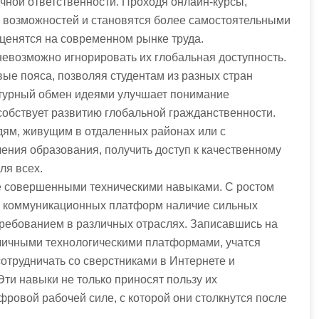
ной ответственности. Проходя онлайн-курсы,
 возможностей и становятся более самостоятельными
 ценятся на современном рынке труда.
евозможно игнорировать их глобальная доступность.
ые пояса, позволяя студентам из разных стран
ьтурный обмен идеями улучшает понимание
собствует развитию глобальной гражданственности.
дям, живущим в отдаленных районах или с
ния образования, получить доступ к качественному
ля всех.
е совершенными техническими навыками. С ростом
и коммуникационных платформ наличие сильных
ребованием в различных отраслях. Записавшись на
зличными технологическими платформами, учатся
отрудничать со сверстниками в Интернете и
Эти навыки не только приносят пользу их
ифровой рабочей силе, с которой они столкнутся после