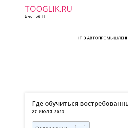
П
TOOGLIK.RU
р
Блог об IT
о
м
о
IT В АВТОПРОМЫШЛЕН
т
а
т
ь
к
с
о
д
е
Где обучиться востребован
р
27 ИЮЛЯ 2023
ж
и