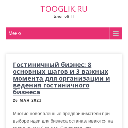
П
TOOGLIK.RU
р
Блог об IT
о
м
о
Меню
т
а
т
Гостиничный бизнес: 8
ь
основных шагов и 3 важных
к
момента для организации и
с
ведения гостиничного
о
бизнеса
д
е
26 МАЯ 2023
р
Многие новоявленные предприниматели при
ж
выборе идеи для бизнеса останавливаются на
и