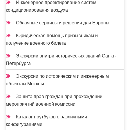
я
Инженерное проектирование систем
з
кондиционирования воздуха
а
Облачные сервисы и решения для Европы
п
Юридическая помощь призывникам и
и
получение военного билета
с
Экскурсии внутри исторических зданий Санкт-
е
Петербурга
й
Экскурсии по историческим и инженерным
объектам Москвы
Защита прав граждан при прохождении
мероприятий военной комиссии.
Каталог ноутбуков с различными
конфигурациями